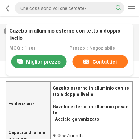
Gazebo in alluminio esterno con tetto a doppio
2
/
0
livello
MOQ：1 set
Prezzo：Negoziabile
Miglior prezzo
Contattici
DESCRIZIONE DI PRODOTTO
Gazebo esterno in alluminio con te
tto a doppio livello
,
Evidenziare:
Gazebo esterno in alluminio pesan
te
,
Acciaio galvanizzato
Capacità di alime
9000㎡/month
ntazione