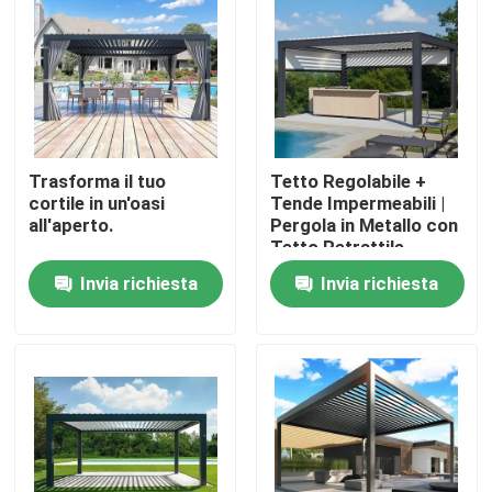
Trasforma il tuo
Tetto Regolabile +
cortile in un'oasi
Tende Impermeabili |
all'aperto.
Pergola in Metallo con
Tetto Retrattile
Invia richiesta
Invia richiesta
Casa
Prodotti
Circa noi